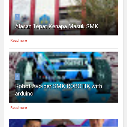
2
Alasan Tepat Kenapa Masuk SMK
Readmore
3
Robot Avoider SMK ROBOTIK with
arduino
Readmore