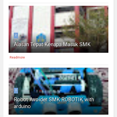
2
Alasan Tepat Kenapa Masuk SMK
Readmore
3
Robot Avoider SMK ROBOTIK with
arduino