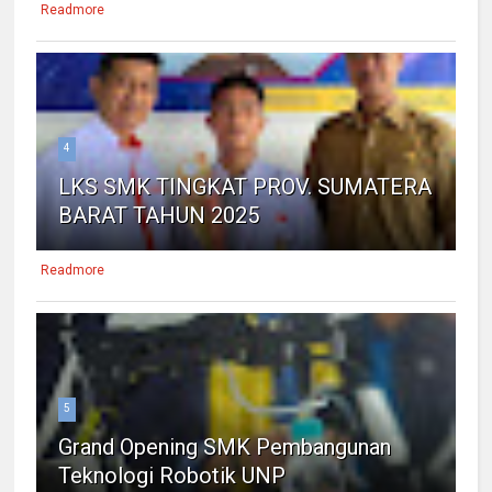
Readmore
4
LKS SMK TINGKAT PROV. SUMATERA
BARAT TAHUN 2025
Readmore
5
Grand Opening SMK Pembangunan
Teknologi Robotik UNP