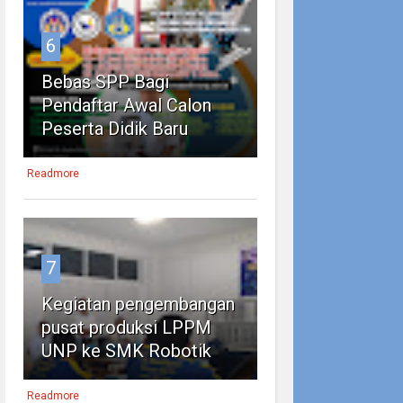
6
Bebas SPP Bagi
Pendaftar Awal Calon
Peserta Didik Baru
Readmore
7
Kegiatan pengembangan
pusat produksi LPPM
UNP ke SMK Robotik
Readmore