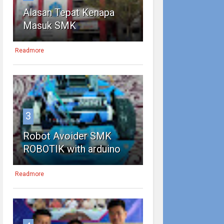
Alasan Tepat Kenapa
Masuk SMK
Readmore
3
Robot Avoider SMK
ROBOTIK with arduino
Readmore